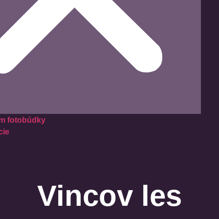
m fotobúdky
cie
Vincov les