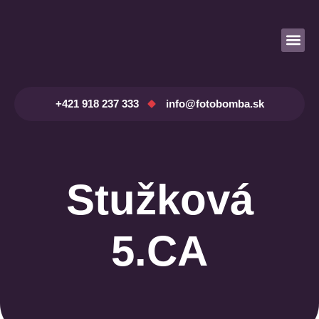
Prenájom fotobúdky
+421 918 237 333
info@fotobomba.sk
Stužková
5.CA