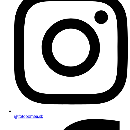
@fotobomba.sk