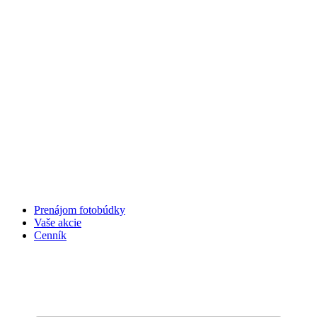
Preskočiť
na
obsah
Prenájom fotobúdky
Vaše akcie
Cenník