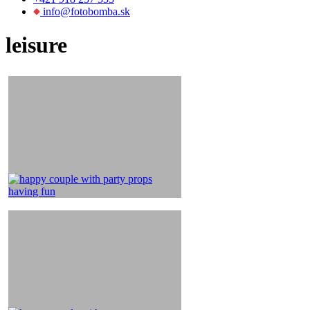
info@fotobomba.sk
leisure